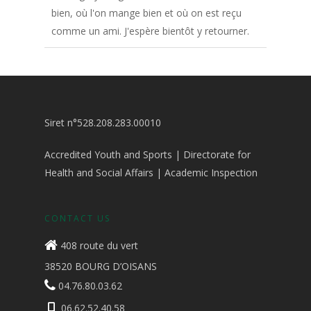
bien, où l'on mange bien et où on est reçu
comme un ami. J'espère bientôt y retourner.
Siret n°528.208.283.00010
Accredited Youth and Sports | Directorate for
Health and Social Affairs | Academic Inspection
CONTACT US
408 route du vert
38520 BOURG D’OISANS
04.76.80.03.62
06.62.52.40.58