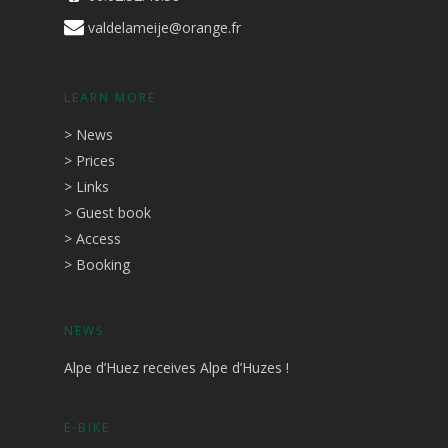
valdelameije@orange.fr
LEARN MORE
>
News
>
Prices
>
Links
>
Guest book
>
Access
>
Booking
NEWS
Alpe d’Huez receives Alpe d’Huzes !
E-BIKE